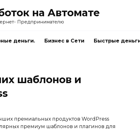
работок на Автомате
тернет- Предпринимателю
зные деньги.
Бизнес в Сети
Быстрые деньг
ших шаблонов и
ss
учших премиальных продуктов WordPress
улярных премиум шаблонов и плагинов для