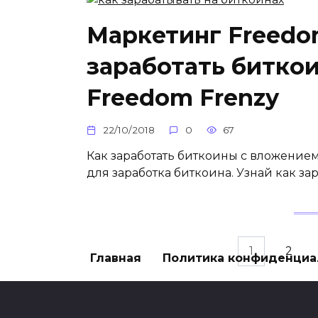
Маркетинг Freedom
заработать битко
Freedom Frenzy
22/10/2018
0
67
Как заработать биткоины с вложением
для заработка биткоина. Узнай как за
Пагинация
1
2
Главная
Политика конфиденциа
записей